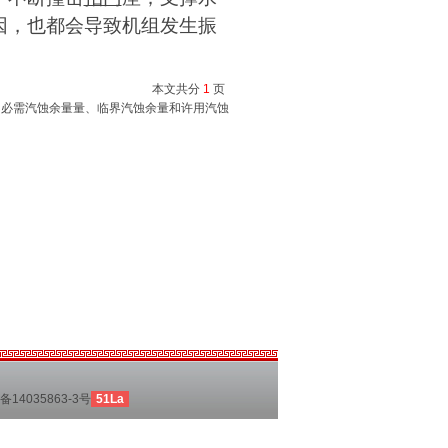
因，也都会导致机组发生振
本文共分
1
页
、必需汽蚀余量量、临界汽蚀余量和许用汽蚀
备14035863-3号
51La