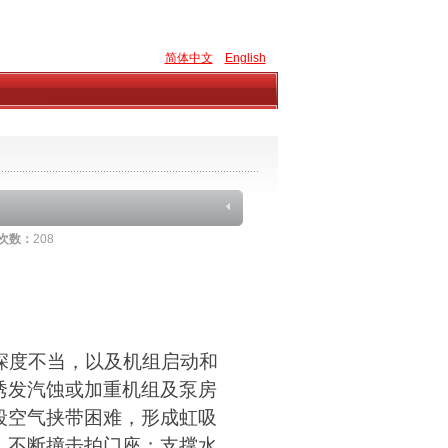
简体中文
English
次数：
208
深度不当，以及机组启动和
诱发汽蚀或加重机组及泵房
段空气挟带困难，形成虹吸
，不断撞击
拍门
座；支撑水