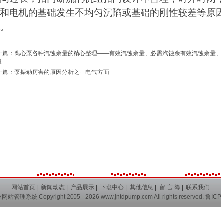
和电机的基础发生不均匀沉陷或基础的刚性较差等原
。
一篇：
离心泵各种汽蚀余量的精心整理——有效汽蚀余量、必需汽蚀余有效汽蚀余量
量
一篇：
泵振动厉害的原因分析之三电气方面
网站首页
|
新闻动态
|
产品展示
|
下载中心
|
其他信息
|
留 言 簿
|
联系我们
业网站管理系统
Copyright 2005 - 2026
www.jntdpump.com
All rights reserved.
鲁ICP