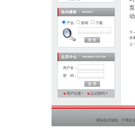
泵
动
产品
新闻
下载
下
余
上
用户名：
密 码：
用户注册！
忘记密码？
网站技术架构：
千博企