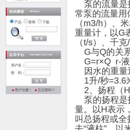
泵的流量是指
常泵的流量用
（m3/h）、米
产品
新闻
下载
重量计，以G表
（t/s）、千克
G与Q的关
G=r×Q r
用户名：
因水的重量近似
密 码：
1升/秒=3.6米
2、扬程（H
用户注册！
忘记密码？
泵的扬程是指
量。以H表示
叫总扬程或全
去“液柱”，以