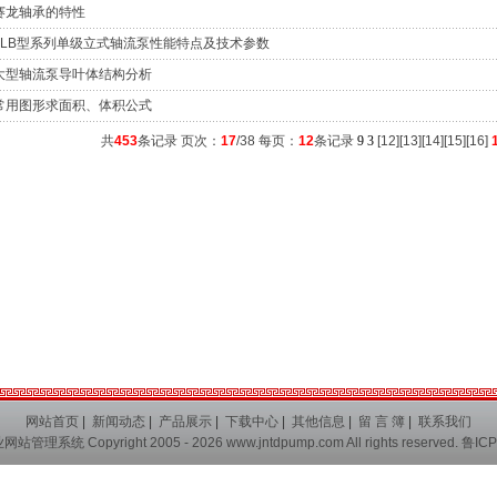
赛龙轴承的特性
ZLB型系列单级立式轴流泵性能特点及技术参数
大型轴流泵导叶体结构分析
常用图形求面积、体积公式
共
453
条记录 页次：
17
/38 每页：
12
条记录
9
3
[
12
][
13
][
14
][
15
][
16
]
网站首页
|
新闻动态
|
产品展示
|
下载中心
|
其他信息
|
留 言 簿
|
联系我们
业网站管理系统
Copyright 2005 - 2026
www.jntdpump.com
All rights reserved.
鲁ICP