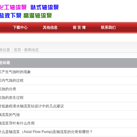
下载中心
其他信息
留 言 簿
联系我们
前位置：
首页
-
新闻动态
息标题
泵产生气蚀时的现象
泵内气蚀的过程
气蚀的分类
气蚀的发生过程
对低扬程潜水轴流泵站设计中的几点建议
轴流泵的气蚀
轴流泵导叶有什么作用
什么是轴流泵（Axial Flow Pump)及轴流泵的分类有哪些？